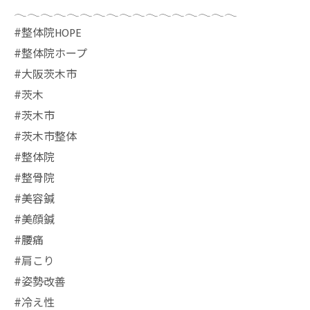
𓂃𓂃𓂃𓂃𓂃𓂃𓂃𓂃𓂃𓂃𓂃𓂃𓂃𓂃𓂃𓂃𓂃
⁡#整体院HOPE
#整体院ホープ
#大阪茨木市
#茨木
#茨木市
#茨木市整体
#整体院
#整骨院
#美容鍼
#美顔鍼
#腰痛
#肩こり
#姿勢改善
#冷え性