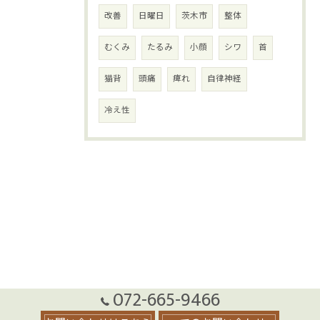
改善
日曜日
茨木市
整体
むくみ
たるみ
小顔
シワ
首
猫背
頭痛
痺れ
自律神経
冷え性
072-665-9466