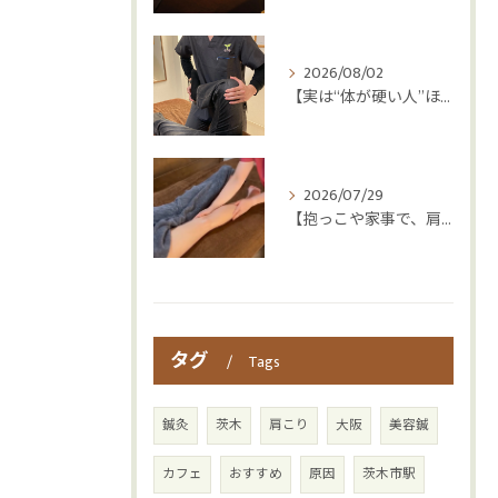
2026/08/02
【実は“体が硬い人”ほど疲れやすい😳】
2026/07/29
【抱っこや家事で、肩・腰つらくなっていませんか？👶💦】
タグ
Tags
鍼灸
茨木
肩こり
大阪
美容鍼
カフェ
おすすめ
原因
茨木市駅