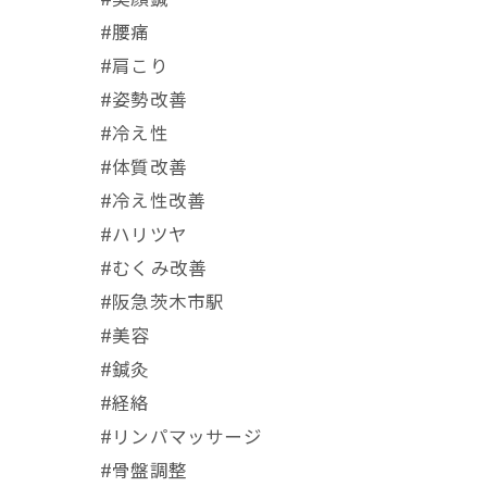
#美顔鍼
#腰痛
#肩こり
#姿勢改善
#冷え性
#体質改善
#冷え性改善
#ハリツヤ
#むくみ改善
#阪急茨木市駅
⁡#美容
#鍼灸
#経絡
#リンパマッサージ
#骨盤調整