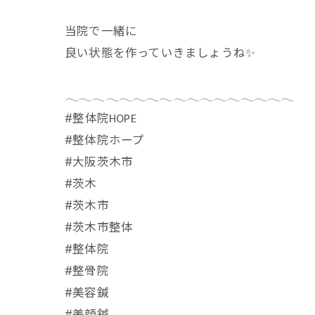
当院で一緒に
良い状態を作っていきましょうね✨
𓂃𓂃𓂃𓂃𓂃𓂃𓂃𓂃𓂃𓂃𓂃𓂃𓂃𓂃𓂃𓂃𓂃
⁡#整体院HOPE
#整体院ホープ
#大阪茨木市
#茨木
#茨木市
#茨木市整体
#整体院
#整骨院
#美容鍼