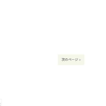
次のページ >
灸