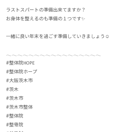
ラストスパートの準備出来てますか？
お身体を整えるのも準備の１つです✨
一緒に良い年末を過ごす準備していきましょう☺️
𓂃𓂃𓂃𓂃𓂃𓂃𓂃𓂃𓂃𓂃𓂃𓂃𓂃𓂃𓂃𓂃𓂃
⁡#整体院HOPE
#整体院ホープ
#大阪茨木市
#茨木
#茨木市
#茨木市整体
#整体院
#整骨院