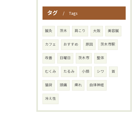
タグ
Tags
鍼灸
茨木
肩こり
大阪
美容鍼
カフェ
おすすめ
原因
茨木市駅
改善
日曜日
茨木市
整体
むくみ
たるみ
小顔
シワ
首
猫背
頭痛
痺れ
自律神経
冷え性