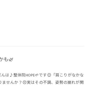
も🌿
んは♪整体院HOPE🌱です😊「肩こりがなかな
りませんか？😣実はその不調、姿勢の崩れが関