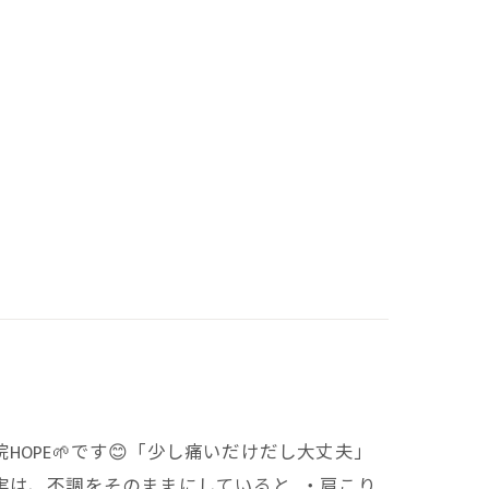
OPE🌱です😊「少し痛いだけだし大丈夫」
実は、不調をそのままにしていると…・肩こり