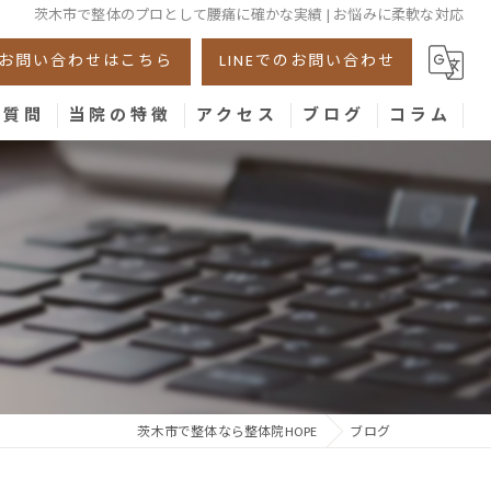
茨木市で整体のプロとして腰痛に確かな実績 | お悩みに柔軟な対応
お問い合わせはこちら
LINEでのお問い合わせ
る質問
当院の特徴
アクセス
ブログ
コラム
美容鍼
腰痛
肩こり
膝
骨盤
茨木市で整体なら整体院HOPE
ブログ