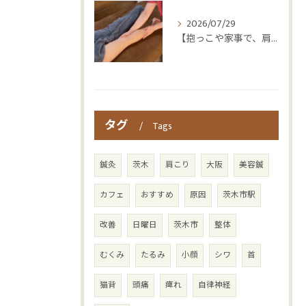
2026/07/29
【抱っこや家事で、肩・腰つらくなっていませんか？👶💦】
タグ
Tags
鍼灸
茨木
肩こり
大阪
美容鍼
カフェ
おすすめ
原因
茨木市駅
改善
日曜日
茨木市
整体
むくみ
たるみ
小顔
シワ
首
猫背
頭痛
痺れ
自律神経