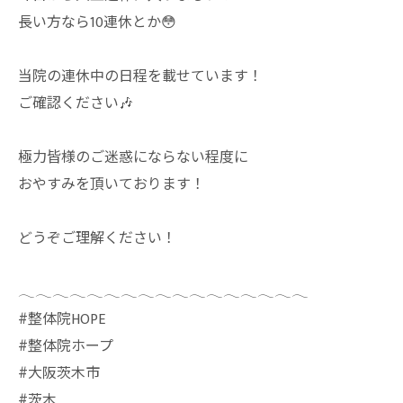
長い方なら10連休とか😳
当院の連休中の日程を載せています！
ご確認ください🎶
極力皆様のご迷惑にならない程度に
おやすみを頂いております！
どうぞご理解ください！
𓂃𓂃𓂃𓂃𓂃𓂃𓂃𓂃𓂃𓂃𓂃𓂃𓂃𓂃𓂃𓂃𓂃
⁡#整体院HOPE
#整体院ホープ
#大阪茨木市
#茨木