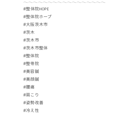
𓂃𓂃𓂃𓂃𓂃𓂃𓂃𓂃𓂃𓂃𓂃𓂃𓂃𓂃𓂃𓂃𓂃
⁡#整体院HOPE
#整体院ホープ
#大阪茨木市
#茨木
#茨木市
#茨木市整体
#整体院
#整骨院
#美容鍼
#美顔鍼
#腰痛
#肩こり
#姿勢改善
#冷え性