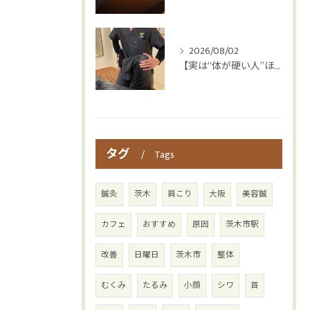
2026/08/02
【実は“体が硬い人”ほど疲れやすい😳】
タグ
Tags
鍼灸
茨木
肩こり
大阪
美容鍼
カフェ
おすすめ
原因
茨木市駅
改善
日曜日
茨木市
整体
むくみ
たるみ
小顔
シワ
首