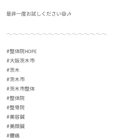
是非一度お試しください😄🎶
𓂃𓂃𓂃𓂃𓂃𓂃𓂃𓂃𓂃𓂃𓂃𓂃𓂃𓂃𓂃𓂃𓂃
#整体院HOPE
#大阪茨木市
#茨木
#茨木市
#茨木市整体
#整体院
#整骨院
#美容鍼
#美顔鍼
#腰痛