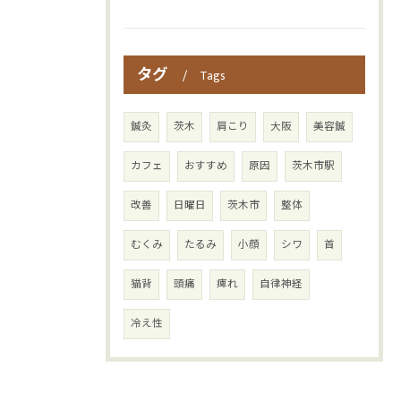
タグ
Tags
鍼灸
茨木
肩こり
大阪
美容鍼
カフェ
おすすめ
原因
茨木市駅
改善
日曜日
茨木市
整体
むくみ
たるみ
小顔
シワ
首
猫背
頭痛
痺れ
自律神経
冷え性