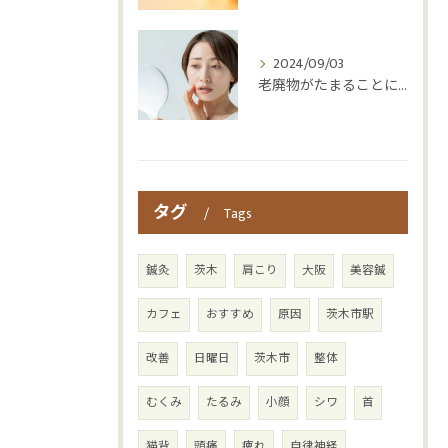
2024/09/03
老廃物がたまることによる体への影響とは？
タグ
Tags
鍼灸
茨木
肩こり
大阪
美容鍼
カフェ
おすすめ
原因
茨木市駅
改善
日曜日
茨木市
整体
むくみ
たるみ
小顔
シワ
首
猫背
頭痛
痺れ
自律神経