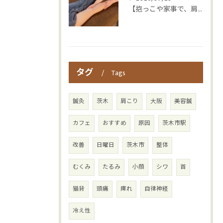
【抱っこや家事で、肩・腰つらくなっていませんか？👶💦】
タグ
Tags
鍼灸
茨木
肩こり
大阪
美容鍼
カフェ
おすすめ
原因
茨木市駅
改善
日曜日
茨木市
整体
むくみ
たるみ
小顔
シワ
首
猫背
頭痛
痺れ
自律神経
冷え性