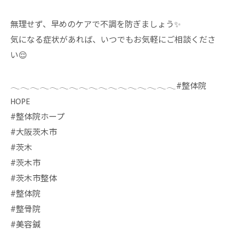
無理せず、早めのケアで不調を防ぎましょう✨
気になる症状があれば、いつでもお気軽にご相談くださ
い😌
𓂃𓂃𓂃𓂃𓂃𓂃𓂃𓂃𓂃𓂃𓂃𓂃𓂃𓂃𓂃𓂃𓂃⁡#整体院
HOPE
#整体院ホープ
#大阪茨木市
#茨木
#茨木市
#茨木市整体
#整体院
#整骨院
#美容鍼