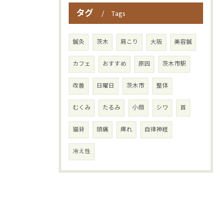
タグ
Tags
鍼灸
茨木
肩こり
大阪
美容鍼
カフェ
おすすめ
原因
茨木市駅
改善
日曜日
茨木市
整体
むくみ
たるみ
小顔
シワ
首
猫背
頭痛
痺れ
自律神経
冷え性