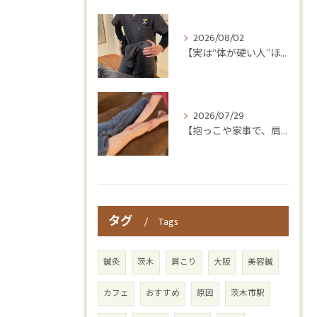
2026/08/02
【実は“体が硬い人”ほど疲れやすい😳】
2026/07/29
【抱っこや家事で、肩・腰つらくなっていませんか？👶💦】
タグ
Tags
鍼灸
茨木
肩こり
大阪
美容鍼
カフェ
おすすめ
原因
茨木市駅