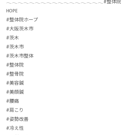
𓂃𓂃𓂃𓂃𓂃𓂃𓂃𓂃𓂃𓂃𓂃𓂃𓂃𓂃𓂃𓂃𓂃⁡#整体院
HOPE
#整体院ホープ
#大阪茨木市
#茨木
#茨木市
#茨木市整体
#整体院
#整骨院
#美容鍼
#美顔鍼
#腰痛
#肩こり
#姿勢改善
#冷え性