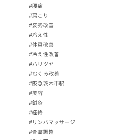
#腰痛
#肩こり
#姿勢改善
#冷え性
#体質改善
#冷え性改善
#ハリツヤ
#むくみ改善
#阪急茨木市駅
⁡#美容
#鍼灸
#経絡
#リンパマッサージ
#骨盤調整