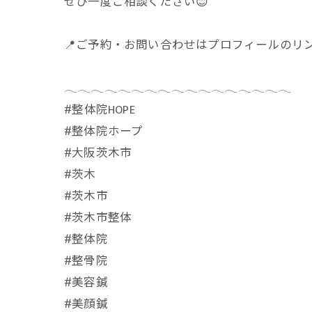
ぜひ一度ご相談ください😊
📍ご予約・お問い合わせはプロフィールのリ
𓂃𓂃𓂃𓂃𓂃𓂃𓂃𓂃𓂃𓂃𓂃𓂃𓂃𓂃𓂃𓂃𓂃
⁡#整体院HOPE
#整体院ホープ
#大阪茨木市
#茨木
#茨木市
#茨木市整体
#整体院
#整骨院
#美容鍼
#美顔鍼