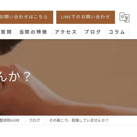
お問い合わせはこちら
LINEでのお問い合わせ
る質問
当院の特徴
アクセス
ブログ
コラム
美容鍼
腰痛
んか？
肩こり
膝
骨盤
体院HOPE
ブログ
その肩こり、我慢していませんか？