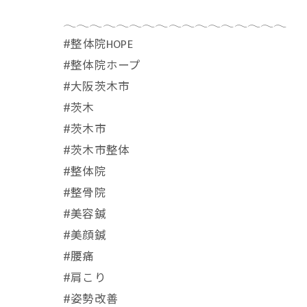
𓂃𓂃𓂃𓂃𓂃𓂃𓂃𓂃𓂃𓂃𓂃𓂃𓂃𓂃𓂃𓂃𓂃
⁡#整体院HOPE
#整体院ホープ
#大阪茨木市
#茨木
#茨木市
#茨木市整体
#整体院
#整骨院
#美容鍼
#美顔鍼
#腰痛
#肩こり
#姿勢改善