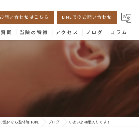
お問い合わせはこちら
LINEでのお問い合わせ
る質問
当院の特徴
アクセス
ブログ
コラム
美容鍼
腰痛
！
肩こり
膝
骨盤
で整体なら整体院HOPE
ブログ
いよいよ梅雨入りです！