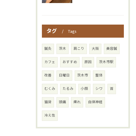
タグ
Tags
鍼灸
茨木
肩こり
大阪
美容鍼
カフェ
おすすめ
原因
茨木市駅
改善
日曜日
茨木市
整体
むくみ
たるみ
小顔
シワ
首
猫背
頭痛
痺れ
自律神経
冷え性