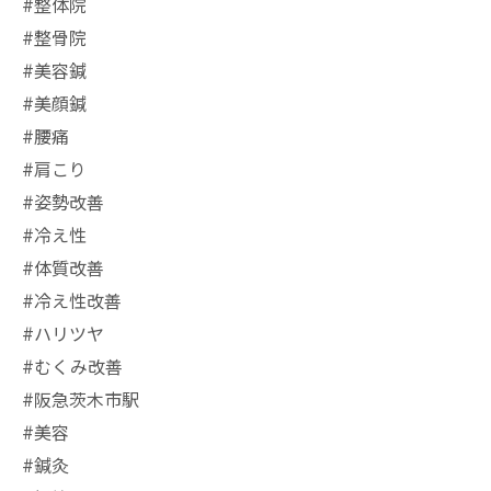
#整体院
#整骨院
#美容鍼
#美顔鍼
#腰痛
#肩こり
#姿勢改善
#冷え性
#体質改善
#冷え性改善
#ハリツヤ
#むくみ改善
#阪急茨木市駅
⁡#美容
#鍼灸