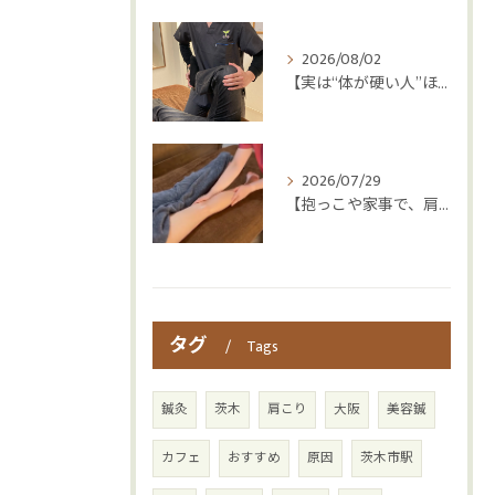
2026/08/02
【実は“体が硬い人”ほど疲れやすい😳】
2026/07/29
【抱っこや家事で、肩・腰つらくなっていませんか？👶💦】
タグ
Tags
鍼灸
茨木
肩こり
大阪
美容鍼
カフェ
おすすめ
原因
茨木市駅