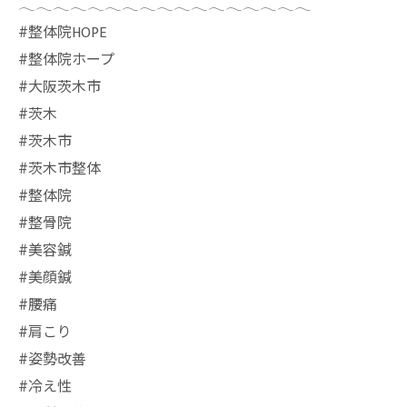
𓂃𓂃𓂃𓂃𓂃𓂃𓂃𓂃𓂃𓂃𓂃𓂃𓂃𓂃𓂃𓂃𓂃
⁡#整体院HOPE
#整体院ホープ
#大阪茨木市
#茨木
#茨木市
#茨木市整体
#整体院
#整骨院
#美容鍼
#美顔鍼
#腰痛
#肩こり
#姿勢改善
#冷え性