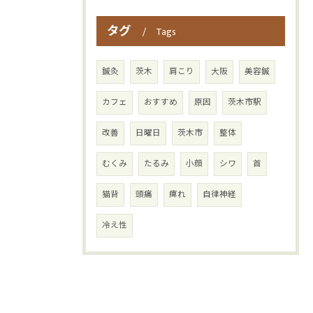
タグ
Tags
鍼灸
茨木
肩こり
大阪
美容鍼
カフェ
おすすめ
原因
茨木市駅
改善
日曜日
茨木市
整体
むくみ
たるみ
小顔
シワ
首
猫背
頭痛
痺れ
自律神経
冷え性