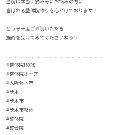
当院は本当に痛み等にお悩みの方に
喜ばれる整体院作りを心がけております！
どうぞ一度ご来院いただき
施術を受けてみてくださいね☺️✨
𓂃𓂃𓂃𓂃𓂃𓂃𓂃𓂃𓂃𓂃𓂃𓂃𓂃𓂃𓂃𓂃𓂃
⁡#整体院HOPE
#整体院ホープ
#大阪茨木市
#茨木
#茨木市
#茨木市整体
#整体院
#整骨院