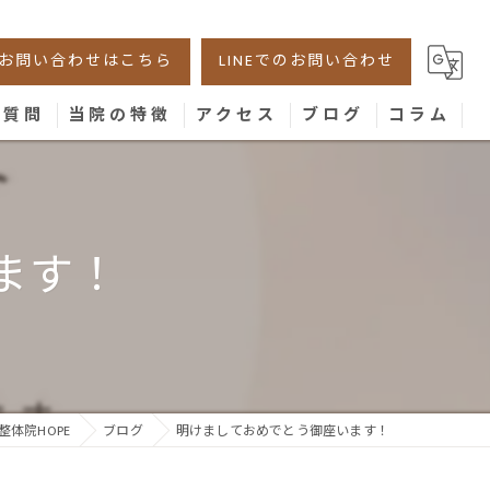
お問い合わせはこちら
LINEでのお問い合わせ
る質問
当院の特徴
アクセス
ブログ
コラム
美容鍼
腰痛
ます！
肩こり
膝
骨盤
体院HOPE
ブログ
明けましておめでとう御座います！