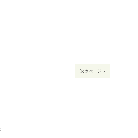
次のページ >
灸