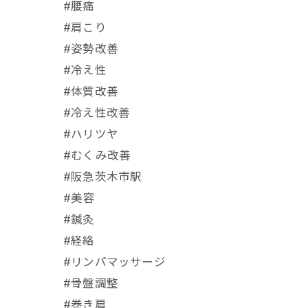
#腰痛
#肩こり
#姿勢改善
#冷え性
#体質改善
#冷え性改善
#ハリツヤ
#むくみ改善
#阪急茨木市駅
⁡#美容
#鍼灸
#経絡
#リンパマッサージ
#骨盤調整
#巻き肩