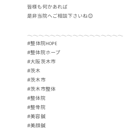
皆様も何かあれば
是非当院へご相談下さいね😊
𓂃𓂃𓂃𓂃𓂃𓂃𓂃𓂃𓂃𓂃𓂃𓂃𓂃𓂃𓂃𓂃𓂃
⁡#整体院HOPE
#整体院ホープ
#大阪茨木市
#茨木
#茨木市
#茨木市整体
#整体院
#整骨院
#美容鍼
#美顔鍼