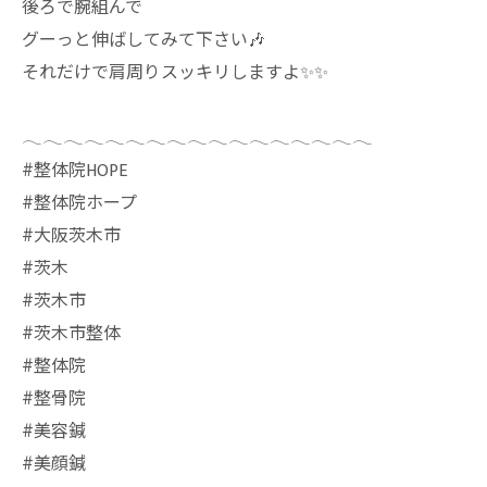
後ろで腕組んで
グーっと伸ばしてみて下さい🎶
それだけで肩周りスッキリしますよ✨✨
𓂃𓂃𓂃𓂃𓂃𓂃𓂃𓂃𓂃𓂃𓂃𓂃𓂃𓂃𓂃𓂃𓂃
⁡#整体院HOPE
#整体院ホープ
#大阪茨木市
#茨木
#茨木市
#茨木市整体
#整体院
#整骨院
#美容鍼
#美顔鍼