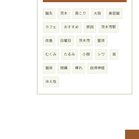
鍼灸
茨木
肩こり
大阪
美容鍼
カフェ
おすすめ
原因
茨木市駅
改善
日曜日
茨木市
整体
むくみ
たるみ
小顔
シワ
首
猫背
頭痛
痺れ
自律神経
冷え性