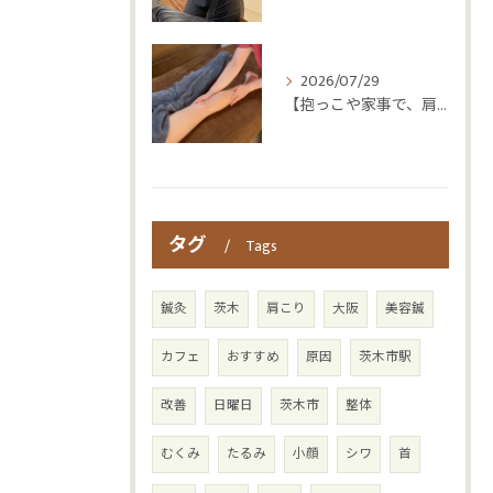
2026/07/29
【抱っこや家事で、肩・腰つらくなっていませんか？👶💦】
タグ
Tags
鍼灸
茨木
肩こり
大阪
美容鍼
カフェ
おすすめ
原因
茨木市駅
改善
日曜日
茨木市
整体
むくみ
たるみ
小顔
シワ
首