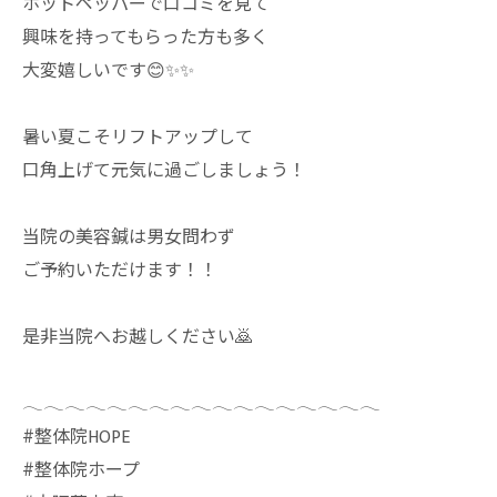
ホットペッパーで口コミを見て
興味を持ってもらった方も多く
大変嬉しいです😊✨✨
暑い夏こそリフトアップして
口角上げて元気に過ごしましょう！
当院の美容鍼は男女問わず
ご予約いただけます！！
是非当院へお越しください🙇
𓂃𓂃𓂃𓂃𓂃𓂃𓂃𓂃𓂃𓂃𓂃𓂃𓂃𓂃𓂃𓂃𓂃
⁡#整体院HOPE
#整体院ホープ