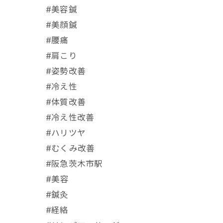
#美容鍼
#美顔鍼
#腰痛
#肩こり
#姿勢改善
#冷え性
#体質改善
#冷え性改善
#ハリツヤ
#むくみ改善
#阪急茨木市駅
⁡#美容
#鍼灸
#経絡