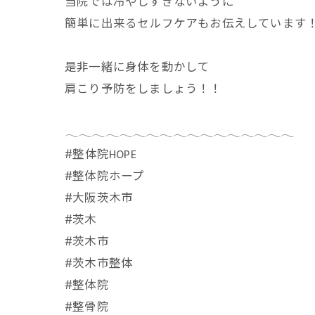
当院では冷やしすぎないように
簡単に出来るセルフケアもお伝えしています
是非一緒に身体を動かして
肩こり予防をしましょう！！
𓂃𓂃𓂃𓂃𓂃𓂃𓂃𓂃𓂃𓂃𓂃𓂃𓂃𓂃𓂃𓂃𓂃
⁡#整体院HOPE
#整体院ホープ
#大阪茨木市
#茨木
#茨木市
#茨木市整体
#整体院
#整骨院