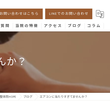
お問い合わせはこちら
LINEでのお問い合わせ
る質問
当院の特徴
アクセス
ブログ
コラム
美容鍼
腰痛
んか？
肩こり
膝
骨盤
体院HOPE
ブログ
エアコンに当たりすぎてませんか？