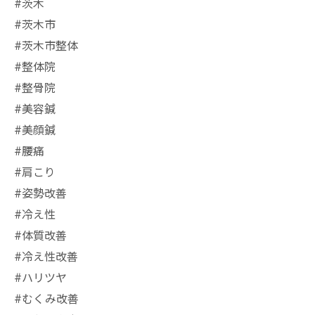
#茨木
#茨木市
#茨木市整体
#整体院
#整骨院
#美容鍼
#美顔鍼
#腰痛
#肩こり
#姿勢改善
#冷え性
#体質改善
#冷え性改善
#ハリツヤ
#むくみ改善