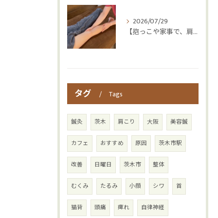
2026/07/29
【抱っこや家事で、肩・腰つらくなっていませんか？👶💦】
タグ
Tags
鍼灸
茨木
肩こり
大阪
美容鍼
カフェ
おすすめ
原因
茨木市駅
改善
日曜日
茨木市
整体
むくみ
たるみ
小顔
シワ
首
猫背
頭痛
痺れ
自律神経