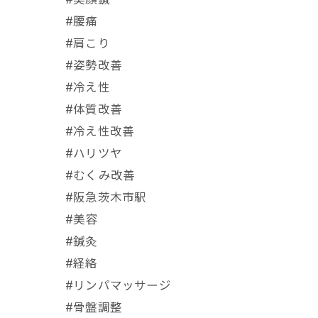
#美顔鍼
#腰痛
#肩こり
#姿勢改善
#冷え性
#体質改善
#冷え性改善
#ハリツヤ
#むくみ改善
#阪急茨木市駅
⁡#美容
#鍼灸
#経絡
#リンパマッサージ
#骨盤調整