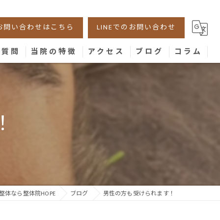
お問い合わせはこちら
LINEでのお問い合わせ
る質問
当院の特徴
アクセス
ブログ
コラム
美容鍼
腰痛
！
肩こり
膝
骨盤
整体なら整体院HOPE
ブログ
男性の方も受けられます！