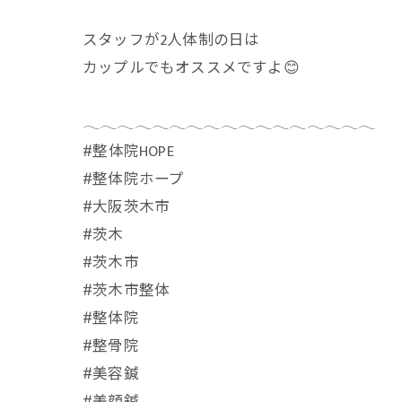
スタッフが2人体制の日は
カップルでもオススメですよ😊
𓂃𓂃𓂃𓂃𓂃𓂃𓂃𓂃𓂃𓂃𓂃𓂃𓂃𓂃𓂃𓂃𓂃
⁡#整体院HOPE
#整体院ホープ
#大阪茨木市
#茨木
#茨木市
#茨木市整体
#整体院
#整骨院
#美容鍼