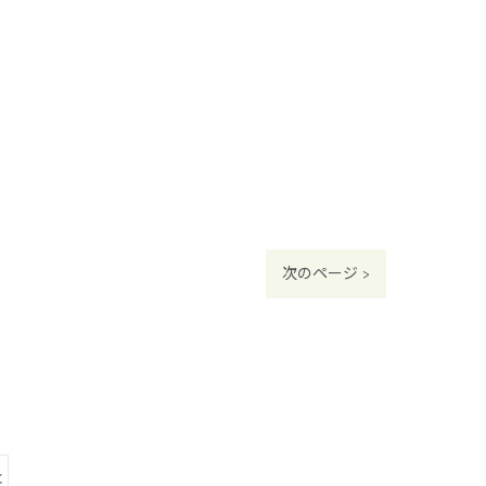
次のページ >
灸