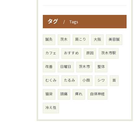
タグ
Tags
鍼灸
茨木
肩こり
大阪
美容鍼
カフェ
おすすめ
原因
茨木市駅
改善
日曜日
茨木市
整体
むくみ
たるみ
小顔
シワ
首
猫背
頭痛
痺れ
自律神経
冷え性