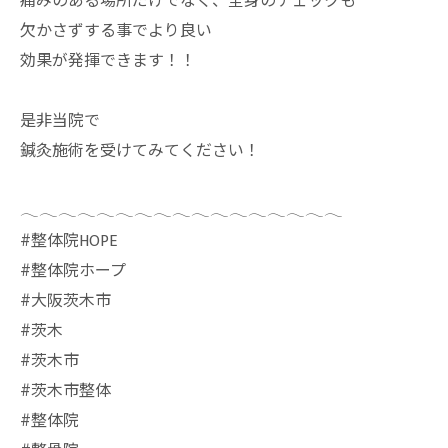
痛みのある場所だけでなく、全身のチェックも
欠かさずする事でより良い
効果が発揮できます！！
是非当院で
鍼灸施術を受けてみてください！
𓂃𓂃𓂃𓂃𓂃𓂃𓂃𓂃𓂃𓂃𓂃𓂃𓂃𓂃𓂃𓂃𓂃
⁡#整体院HOPE
#整体院ホープ
#大阪茨木市
#茨木
#茨木市
#茨木市整体
#整体院