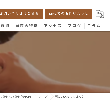
お問い合わせはこちら
LINEでのお問い合わせ
る質問
当院の特徴
アクセス
ブログ
コラム
美容鍼
腰痛
？
肩こり
膝
骨盤
で整体なら整体院HOPE
ブログ
肩に力入ってませんか？