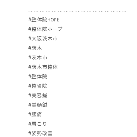
𓂃𓂃𓂃𓂃𓂃𓂃𓂃𓂃𓂃𓂃𓂃𓂃𓂃𓂃𓂃𓂃𓂃
⁡#整体院HOPE
#整体院ホープ
#大阪茨木市
#茨木
#茨木市
#茨木市整体
#整体院
#整骨院
#美容鍼
#美顔鍼
#腰痛
#肩こり
#姿勢改善