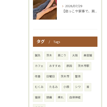
2026/07/29
【抱っこや家事で、肩・腰つらくなっていませんか？👶💦】
タグ
Tags
鍼灸
茨木
肩こり
大阪
美容鍼
カフェ
おすすめ
原因
茨木市駅
改善
日曜日
茨木市
整体
むくみ
たるみ
小顔
シワ
首
猫背
頭痛
痺れ
自律神経