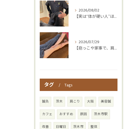
2026/08/02
【実は“体が硬い人”ほど疲れやすい😳】
2026/07/29
【抱っこや家事で、肩・腰つらくなっていませんか？👶💦】
タグ
Tags
鍼灸
茨木
肩こり
大阪
美容鍼
カフェ
おすすめ
原因
茨木市駅
改善
日曜日
茨木市
整体