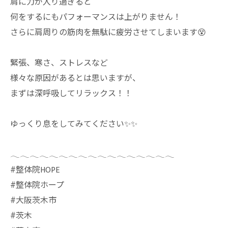
肩に力が入り過ぎると
何をするにもパフォーマンスは上がりません！
さらに肩周りの筋肉を無駄に疲労させてしまいます😵
緊張、寒さ、ストレスなど
様々な原因があるとは思いますが、
まずは深呼吸してリラックス！！
ゆっくり息をしてみてください✨✨
𓂃𓂃𓂃𓂃𓂃𓂃𓂃𓂃𓂃𓂃𓂃𓂃𓂃𓂃𓂃𓂃𓂃
⁡#整体院HOPE
#整体院ホープ
#大阪茨木市
#茨木