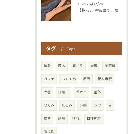
2026/07/29
【抱っこや家事で、肩・腰つらくなっていませんか？👶💦】
タグ
Tags
鍼灸
茨木
肩こり
大阪
美容鍼
カフェ
おすすめ
原因
茨木市駅
改善
日曜日
茨木市
整体
むくみ
たるみ
小顔
シワ
首
猫背
頭痛
痺れ
自律神経
冷え性