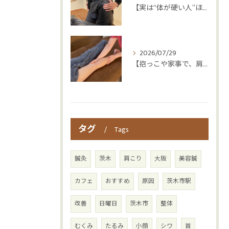
【実は“体が硬い人”ほど疲れやすい😳】
2026/07/29
【抱っこや家事で、肩・腰つらくなっていませんか？👶💦】
タグ
Tags
鍼灸
茨木
肩こり
大阪
美容鍼
カフェ
おすすめ
原因
茨木市駅
改善
日曜日
茨木市
整体
むくみ
たるみ
小顔
シワ
首