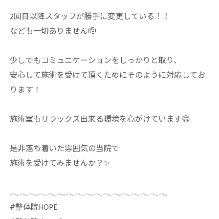
2回目以降スタッフが勝手に変更している！！
なども一切ありません🫡
少しでもコミュニケーションをしっかりと取り、
安心して施術を受けて頂くためにそのように対応してお
ります！
施術室もリラックス出来る環境を心がけています😄
是非落ち着いた雰囲気の当院で
施術を受けてみませんか？✨
𓂃𓂃𓂃𓂃𓂃𓂃𓂃𓂃𓂃𓂃𓂃𓂃𓂃𓂃𓂃𓂃𓂃
⁡#整体院HOPE