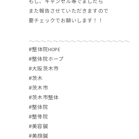
もし、キャンセル等でましたら
また報告させていただきますので
要チェックでお願いします！！
𓂃𓂃𓂃𓂃𓂃𓂃𓂃𓂃𓂃𓂃𓂃𓂃𓂃𓂃𓂃𓂃𓂃
⁡#整体院HOPE
#整体院ホープ
#大阪茨木市
#茨木
#茨木市
#茨木市整体
#整体院
#整骨院
#美容鍼
#美顔鍼