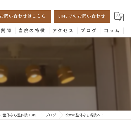
お問い合わせはこちら
LINEでのお問い合わせ
る質問
当院の特徴
アクセス
ブログ
コラム
美容鍼
腰痛
！
肩こり
膝
骨盤
で整体なら整体院HOPE
ブログ
茨木の整体なら当院へ！