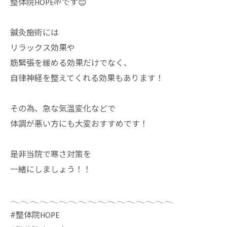
整体院HOPE🌱です😊
鍼灸施術には
リラックス効果や
筋緊張を緩める効果だけでなく、
自律神経を整えてくれる効果もあります！
その為、急な気温変化などで
体調が悪い方にも大変おすすめです！
是非当院で寒さ対策を
一緒にしましょう！！
𓂃𓂃𓂃𓂃𓂃𓂃𓂃𓂃𓂃𓂃𓂃𓂃𓂃𓂃𓂃𓂃𓂃
⁡#整体院HOPE