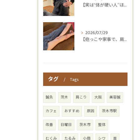
【実は“体が硬い人”ほど疲れやすい😳】
2026/07/29
【抱っこや家事で、肩・腰つらくなっていませんか？👶💦】
タグ
Tags
鍼灸
茨木
肩こり
大阪
美容鍼
カフェ
おすすめ
原因
茨木市駅
改善
日曜日
茨木市
整体
むくみ
たるみ
小顔
シワ
首