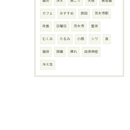
鍼灸
茨木
肩こり
大阪
美容鍼
カフェ
おすすめ
原因
茨木市駅
改善
日曜日
茨木市
整体
むくみ
たるみ
小顔
シワ
首
猫背
頭痛
痺れ
自律神経
冷え性