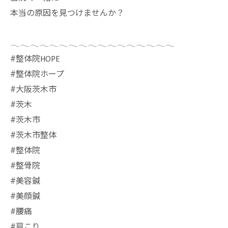
本当の原因を見つけませんか？
𓂃𓂃𓂃𓂃𓂃𓂃𓂃𓂃𓂃𓂃𓂃𓂃𓂃𓂃𓂃𓂃𓂃
⁡#整体院HOPE
#整体院ホープ
#大阪茨木市
#茨木
#茨木市
#茨木市整体
#整体院
#整骨院
#美容鍼
#美顔鍼
#腰痛
#肩こり