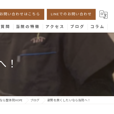
お問い合わせはこちら
LINEでのお問い合わせ
る質問
当院の特徴
アクセス
ブログ
コラム
美容鍼
腰痛
へ！
肩こり
膝
骨盤
なら整体院HOPE
ブログ
姿勢を良くしたいなら当院へ！