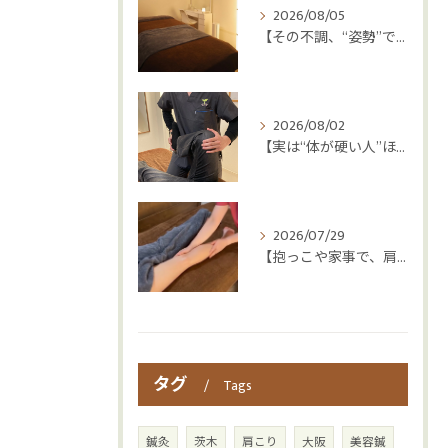
2026/08/05
【その不調、“姿勢”ではなく“呼吸”かもしれません😮‍💨】
2026/08/02
【実は“体が硬い人”ほど疲れやすい😳】
2026/07/29
【抱っこや家事で、肩・腰つらくなっていませんか？👶💦】
タグ
Tags
鍼灸
茨木
肩こり
大阪
美容鍼