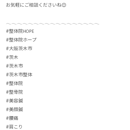
お気軽にご相談くださいね😊
𓂃𓂃𓂃𓂃𓂃𓂃𓂃𓂃𓂃𓂃𓂃𓂃𓂃𓂃𓂃𓂃𓂃
⁡#整体院HOPE
#整体院ホープ
#大阪茨木市
#茨木
#茨木市
#茨木市整体
#整体院
#整骨院
#美容鍼
#美顔鍼
#腰痛
#肩こり