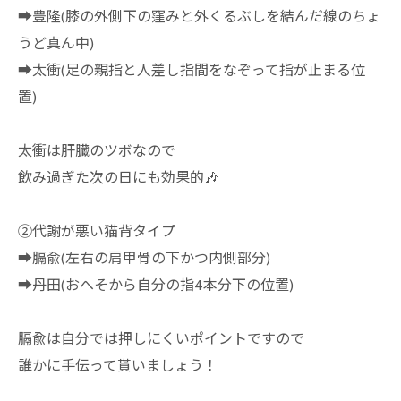
➡︎豊隆(膝の外側下の窪みと外くるぶしを結んだ線のちょ
うど真ん中)
➡︎太衝(足の親指と人差し指間をなぞって指が止まる位
置)
太衝は肝臓のツボなので
飲み過ぎた次の日にも効果的🎶
②代謝が悪い猫背タイプ
➡︎膈兪(左右の肩甲骨の下かつ内側部分)
➡︎丹田(おへそから自分の指4本分下の位置)
膈兪は自分では押しにくいポイントですので
誰かに手伝って貰いましょう！