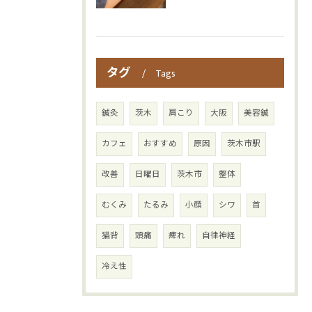
タグ
Tags
鍼灸
茨木
肩こり
大阪
美容鍼
カフェ
おすすめ
原因
茨木市駅
改善
日曜日
茨木市
整体
むくみ
たるみ
小顔
シワ
首
猫背
頭痛
痺れ
自律神経
冷え性