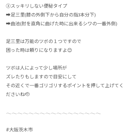
③スッキリしない便秘タイプ
➡︎足三里(膝の外側下から自分の指3本分下)
➡︎曲池(肘を直角に曲げた時に出来るシワの一番外側)
足三里は万能のツボの１つですので
困った時は頼りになりますよ😊
ツボは人によって少し場所が
ズレたりもしますので目安にして
その近くで一番ゴリゴリするポイントを押して上げてく
ださいね🫡
𓂃𓂃𓂃𓂃𓂃𓂃𓂃𓂃𓂃𓂃𓂃𓂃𓂃𓂃𓂃𓂃𓂃
#大阪茨木市