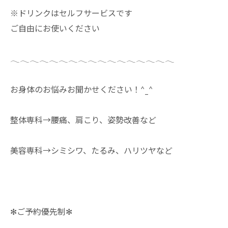
※ドリンクはセルフサービスです
ご自由にお使いください
𓂃𓂃𓂃𓂃𓂃𓂃𓂃𓂃𓂃𓂃𓂃𓂃𓂃𓂃𓂃𓂃𓂃
お身体のお悩みお聞かせください！^_^
整体専科→腰痛、肩こり、姿勢改善など
美容専科→シミシワ、たるみ、ハリツヤなど
✻ご予約優先制✻