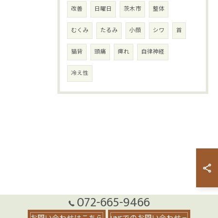
改善
日曜日
茨木市
整体
むくみ
たるみ
小顔
シワ
首
猫背
頭痛
痺れ
自律神経
冷え性
072-665-9466