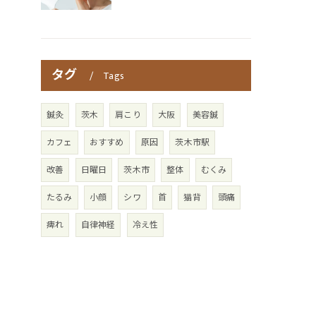
タグ
Tags
鍼灸
茨木
肩こり
大阪
美容鍼
カフェ
おすすめ
原因
茨木市駅
改善
日曜日
茨木市
整体
むくみ
たるみ
小顔
シワ
首
猫背
頭痛
痺れ
自律神経
冷え性