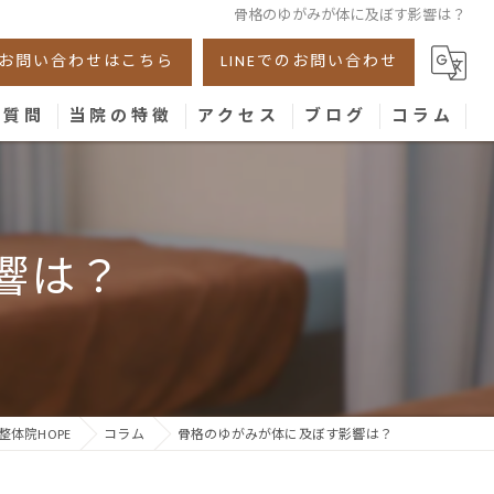
骨格のゆがみが体に及ぼす影響は？
お問い合わせはこちら
LINEでのお問い合わせ
る質問
当院の特徴
アクセス
ブログ
コラム
美容鍼
腰痛
響は？
肩こり
膝
骨盤
体院HOPE
コラム
骨格のゆがみが体に及ぼす影響は？