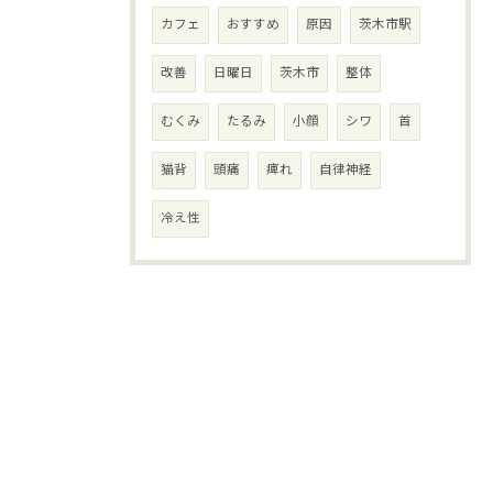
カフェ
おすすめ
原因
茨木市駅
改善
日曜日
茨木市
整体
むくみ
たるみ
小顔
シワ
首
猫背
頭痛
痺れ
自律神経
冷え性