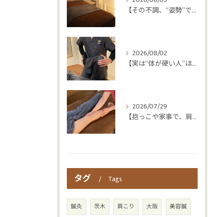
【その不調、“姿勢”ではなく“呼吸”かもしれません😮‍💨】
2026/08/02
【実は“体が硬い人”ほど疲れやすい😳】
2026/07/29
【抱っこや家事で、肩・腰つらくなっていませんか？👶💦】
タグ
Tags
鍼灸
茨木
肩こり
大阪
美容鍼