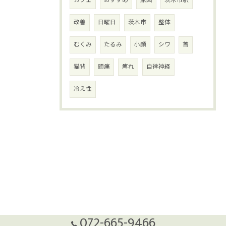
カフェ
おすすめ
原因
茨木市駅
改善
日曜日
茨木市
整体
むくみ
たるみ
小顔
シワ
首
猫背
頭痛
痺れ
自律神経
冷え性
072-665-9466