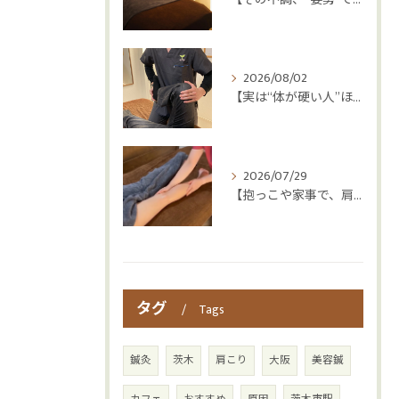
2026/08/02
【実は“体が硬い人”ほど疲れやすい😳】
2026/07/29
【抱っこや家事で、肩・腰つらくなっていませんか？👶💦】
タグ
Tags
鍼灸
茨木
肩こり
大阪
美容鍼