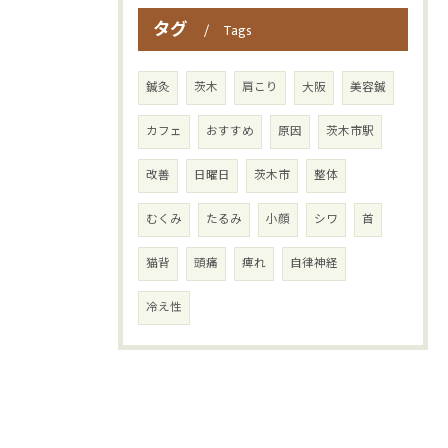
タグ
Tags
鍼灸
茨木
肩こり
大阪
美容鍼
カフェ
おすすめ
原因
茨木市駅
改善
日曜日
茨木市
整体
むくみ
たるみ
小顔
シワ
首
猫背
頭痛
痺れ
自律神経
冷え性