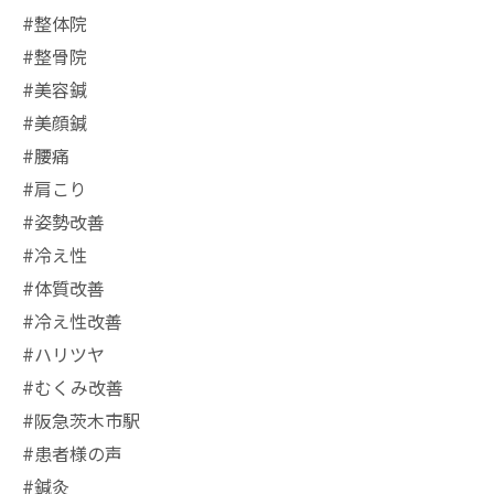
#整体院
#整骨院
#美容鍼
#美顔鍼
#腰痛
#肩こり
#姿勢改善
#冷え性
#体質改善
#冷え性改善
#ハリツヤ
#むくみ改善
#阪急茨木市駅
⁡#患者様の声
#鍼灸