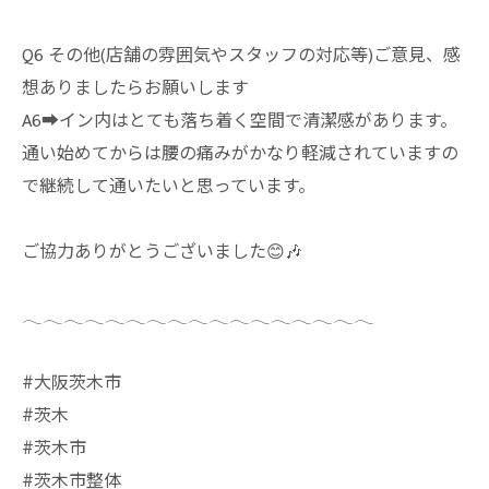
Q6 その他(店舗の雰囲気やスタッフの対応等)ご意見、感
想ありましたらお願いします
A6➡︎イン内はとても落ち着く空間で清潔感があります。
通い始めてからは腰の痛みがかなり軽減されていますの
で継続して通いたいと思っています。
ご協力ありがとうございました😊🎶
𓂃𓂃𓂃𓂃𓂃𓂃𓂃𓂃𓂃𓂃𓂃𓂃𓂃𓂃𓂃𓂃𓂃
#大阪茨木市
#茨木
#茨木市
#茨木市整体