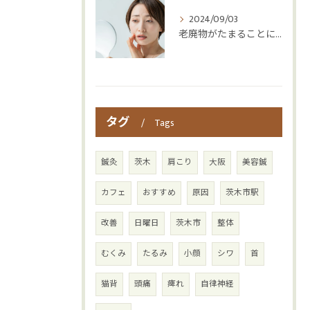
2024/09/03
老廃物がたまることによる体への影響とは？
タグ
Tags
鍼灸
茨木
肩こり
大阪
美容鍼
カフェ
おすすめ
原因
茨木市駅
改善
日曜日
茨木市
整体
むくみ
たるみ
小顔
シワ
首
猫背
頭痛
痺れ
自律神経