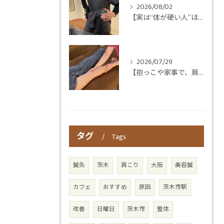
2026/08/02
【実は“体が硬い人”ほど疲れやすい😳】
2026/07/29
【抱っこや家事で、肩・腰つらくなっていませんか？👶💦】
タグ
Tags
鍼灸
茨木
肩こり
大阪
美容鍼
カフェ
おすすめ
原因
茨木市駅
改善
日曜日
茨木市
整体