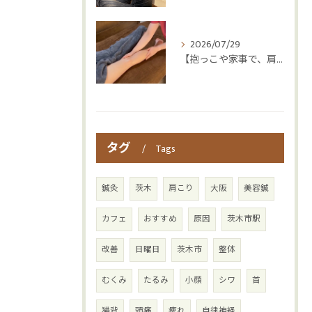
2026/07/29
【抱っこや家事で、肩・腰つらくなっていませんか？👶💦】
タグ
Tags
鍼灸
茨木
肩こり
大阪
美容鍼
カフェ
おすすめ
原因
茨木市駅
改善
日曜日
茨木市
整体
むくみ
たるみ
小顔
シワ
首
猫背
頭痛
痺れ
自律神経